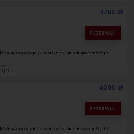
4700 zł
REZERWUJ
Możesz rozpocząć kurs od zaraz, nie musisz czekać na
IĘCEJ
4200 zł
a egzaminie) i Toyota Yaris 4 ( to auto podstawimy na
REZERWUJ
Możesz rozpocząć kurs od zaraz, nie musisz czekać na