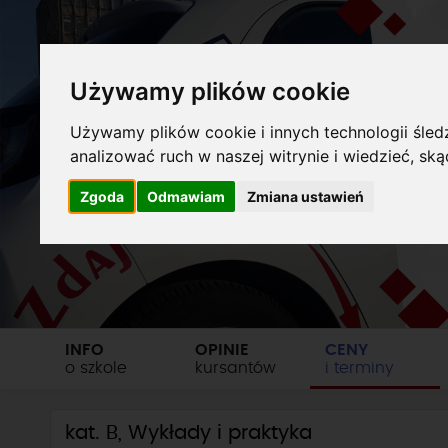
Używamy plików cookie
Używamy plików cookie i innych technologii śledz
analizować ruch w naszej witrynie i wiedzieć, sk
Zgoda
Odmawiam
Zmiana ustawień
INFO
OPINIE
CENY
o szkole
kursantów
i terminy
kat. B, Wykłady i praktyka