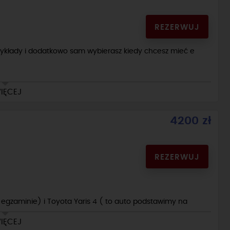
REZERWUJ
wykłady i dodatkowo sam wybierasz kiedy chcesz mieć e
IĘCEJ
a egzaminie) i Toyota Yaris 4 ( to auto podstawimy na
4200 zł
REZERWUJ
a egzaminie) i Toyota Yaris 4 ( to auto podstawimy na
IĘCEJ