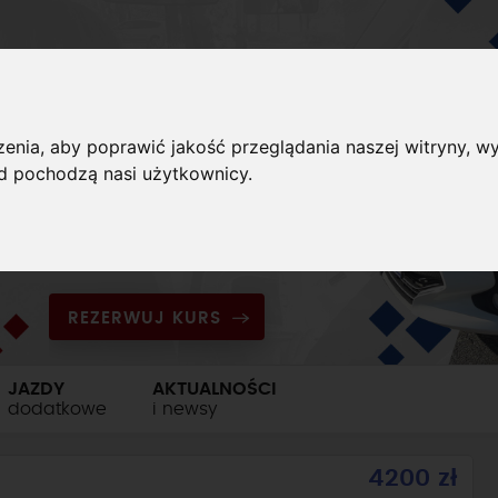
enia, aby poprawić jakość przeglądania naszej witryny, wy
ąd pochodzą nasi użytkownicy.
REZERWUJ KURS
JAZDY
AKTUALNOŚCI
dodatkowe
i newsy
4200 zł