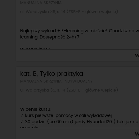
MANUALNA SKRZYNIA
ul. Wałbrzyska 35, s. 14 (ZSB-E - główne wejście)
Najlepszy wykład + E-learning w mieście! Chodzisz na 
learning. Dostępność 24h/7.
W cenie kursu
W
✓ wykład + e-learning
✓ kurs pierwszej pomocy w sali wykładowej
✓ 30 godzin (po 60 min) jazdy Hyundai I20 ( taki jak n
kat. B, Tylko praktyka
egzamin
✓ egzamin wewnętrzny teoria/ praktyka w cenie
MANUALNA SKRZYNIA, INDYWIDUALNY
✓ dla każdego kursanta upominek
ul. Wałbrzyska 35, s. 14 (ZSB-E - główne wejście)
Dodatkowo płatne: badania lekarskie
W cenie kursu:
✓ kurs pierwszej pomocy w sali wykładowej
✓ 30 godzin (po 60 min) jazdy Hyundai I20 ( taki jak n
egzamin
W
✓ egzamin wewnętrzny praktyka w cenie