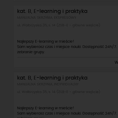
✓ dla każdego kursanta upominek
kat. B, E-learning i praktyka
Dodatkowo płatne: badania lekarskie
MANUALNA SKRZYNIA, EKSPRESOWY
ul. Wałbrzyska 35, s. 14 (ZSB-E - główne wejście)
Najlepszy E-learning w mieście!
Sam wybierasz czas i miejsce nauki. Dostępność 24h/7. 
zebranie grupy.
W
W cenie kursu:
✓ e-learning
✓ kurs pierwszej pomocy w sali wykładowej
kat. B, E-learning i praktyka
✓ 30 godzin (po 60 min) jazdy Hyundai I20 ( taki jak n
egzamin
MANUALNA SKRZYNIA, INDYWIDUALNY
✓ egzamin wewnętrzny teoria/ praktyka w cenie
ul. Wałbrzyska 35, s. 14 (ZSB-E - główne wejście)
✓ dla każdego kursanta upominek
Dodatkowo płatne: badania lekarskie
Najlepszy E-learning w mieście!
Sam wybierasz czas i miejsce nauki. Dostępność 24h/7. 